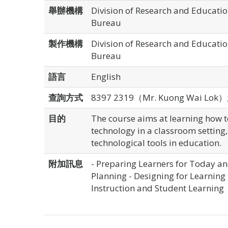
舉辦機構
Division of Research and Educatio
Bureau
製作機構
Division of Research and Educatio
Bureau
語言
English
查詢方式
8397 2319（Mr. Kuong Wai Lok）
目的
The course aims at learning how to
technology in a classroom setting, 
technological tools in education.
附加訊息
- Preparing Learners for Today 
Planning - Designing for Learning 
Instruction and Student Learning