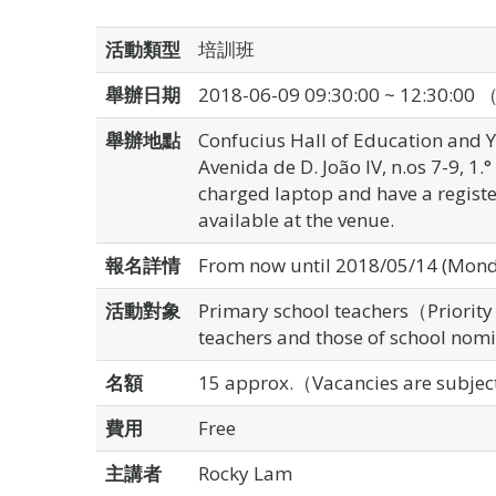
活動類型
培訓班
舉辦日期
2018-06-09 09:30:00 ~ 12:30:00 
舉辦地點
Confucius Hall of Education and
Avenida de D. João IV, n.os 7-9, 1
charged laptop and have a registe
available at the venue.
報名詳情
From now until 2018/05/14 (Monda
活動對象
Primary school teachers（Priority
teachers and those of school nom
名額
15 approx.（Vacancies are subject 
費用
Free
主講者
Rocky Lam