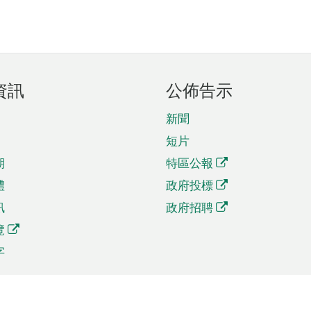
資訊
公佈告示
新聞
短片
期
特區公報
體
政府投標
訊
政府招聘
覽
字
及貿易
相關連結