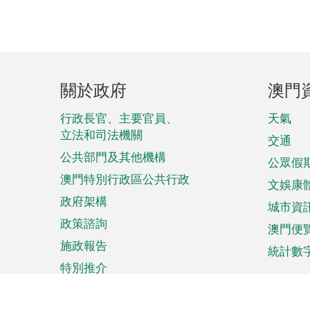
頁
關於政府
澳門
腳
菜
行政長官、主要官員、
天氣
立法和司法機關
單
交通
公共部門及其他機構
公眾假
澳門特別行政區公共行政
文娛康
政府架構
城市資
政策諮詢
澳門便
施政報告
統計數
特別推介
來澳旅遊
商務