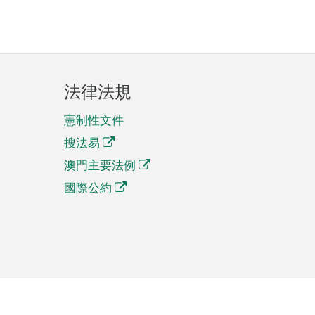
法律法規
憲制性文件
搜法易
澳門主要法例
國際公約