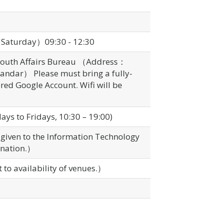
（Saturday）09:30 - 12:30
 Youth Affairs Bureau （Address：
.° andar） Please must bring a fully-
red Google Account. Wifi will be
ys to Fridays, 10:30 – 19:00)
 given to the Information Technology
ination.）
to availability of venues.）