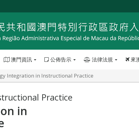
澳門資訊
公佈告示
法律法規
來
y Integration in Instructional Practice
tructional Practice
on in
e