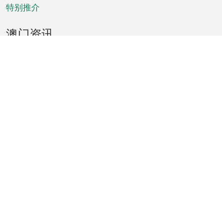
特别推介
澳门资讯
天气
交通
公众假期
文娱康体
城市资讯
澳门便览
统计数字
公布告示
新闻
短片