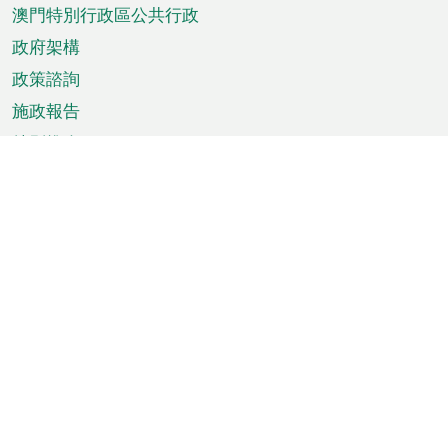
澳門特別行政區公共行政
政府架構
政策諮詢
施政報告
特別推介
澳門資訊
天氣
交通
公眾假期
文娛康體
城市資訊
澳門便覽
統計數字