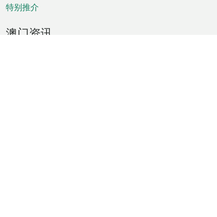
特别推介
澳门资讯
天气
交通
公众假期
文娱康体
城市资讯
澳门便览
统计数字
公布告示
新闻
短片