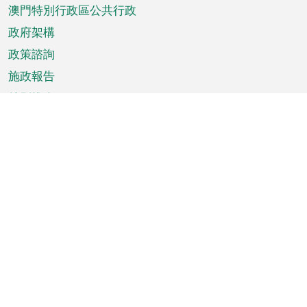
澳門特別行政區公共行政
政府架構
政策諮詢
施政報告
特別推介
澳門資訊
天氣
交通
公眾假期
文娛康體
城市資訊
澳門便覽
統計數字