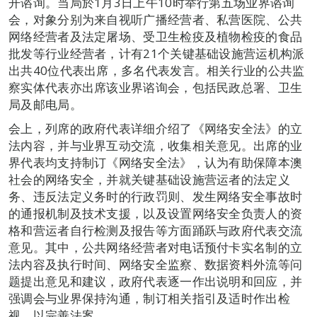
开谘询。当局於1月3日上午10时举行第五场业界谘询
会，对象分别为来自视听广播经营者、私营医院、公共
网络经营者及法定屠场、受卫生检疫及植物检疫的食品
批发等行业经营者，计有21个关键基础设施营运机构派
出共40位代表出席，多名代表发言。相关行业的公共监
察实体代表亦出席该业界谘询会，包括民政总署、卫生
局及邮电局。
会上，列席的政府代表详细介绍了《网络安全法》的立
法内容，并与业界互动交流，收集相关意见。出席的业
界代表均支持制订《网络安全法》，认为有助保障本澳
社会的网络安全，并就关键基础设施营运者的法定义
务、违反法定义务时的行政罚则、发生网络安全事故时
的通报机制及技术支援，以及设置网络安全负责人的资
格和营运者自行检测及报告等方面踊跃与政府代表交流
意见。其中，公共网络经营者对电话预付卡实名制的立
法内容及执行时间、网络安全监察、数据资料外流等问
题提出意见和建议，政府代表逐一作出说明和回应，并
强调会与业界保持沟通，制订相关指引及适时作出检
视，以完善法案。