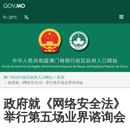
澳
门
特
26°C
别
行
政
区
政
府
入
口
网
站
澳门特别行政区政府入口网站
新闻
政府就《网络安全法》举行第五场业界谘询会
政府就《网络安全法》
举行第五场业界谘询会