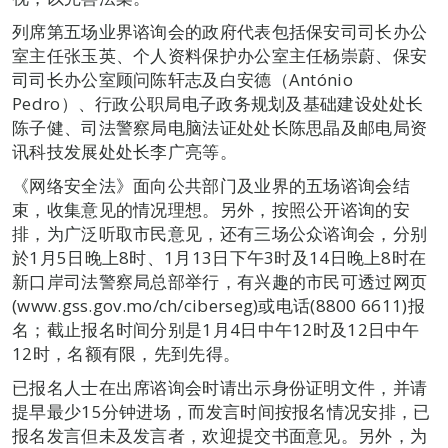
列席第五场业界谘询会的政府代表包括保安司司长办公
室主任张玉英、个人资料保护办公室主任杨崇蔚、保安
司司长办公室顾问陈轩志及白安德（António
Pedro）、行政公职局电子政务规划及基础建设处处长
陈子健、司法警察局电脑法证处处长陈思晶及邮电局资
讯科技发展处处长李广亮等。
《网络安全法》面向公共部门及业界的五场谘询会结
束，收集意见的情况理想。另外，按照公开谘询的安
排，为广泛听取市民意见，还有三场公众谘询会，分别
於1月5日晚上8时、1月13日下午3时及14日晚上8时在
新口岸司法警察局总部举行，有兴趣的市民可透过网页
(www.gss.gov.mo/ch/ciberseg)或电话(8800 6611)报
名；截止报名时间分别是1月4日中午12时及12日中午
12时，名额有限，先到先得。
已报名人士在出席谘询会时请出示身份证明文件，并请
提早最少15分钟进场，而发言时间按报名情况安排，已
报名发言但未及发言者，欢迎提交书面意见。另外，为