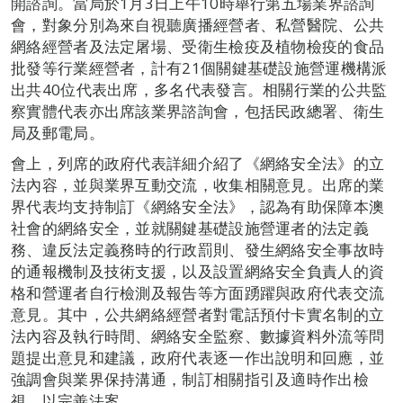
開諮詢。當局於1月3日上午10時舉行第五場業界諮詢
會，對象分別為來自視聽廣播經營者、私營醫院、公共
網絡經營者及法定屠場、受衛生檢疫及植物檢疫的食品
批發等行業經營者，計有21個關鍵基礎設施營運機構派
出共40位代表出席，多名代表發言。相關行業的公共監
察實體代表亦出席該業界諮詢會，包括民政總署、衛生
局及郵電局。
會上，列席的政府代表詳細介紹了《網絡安全法》的立
法內容，並與業界互動交流，收集相關意見。出席的業
界代表均支持制訂《網絡安全法》，認為有助保障本澳
社會的網絡安全，並就關鍵基礎設施營運者的法定義
務、違反法定義務時的行政罰則、發生網絡安全事故時
的通報機制及技術支援，以及設置網絡安全負責人的資
格和營運者自行檢測及報告等方面踴躍與政府代表交流
意見。其中，公共網絡經營者對電話預付卡實名制的立
法內容及執行時間、網絡安全監察、數據資料外流等問
題提出意見和建議，政府代表逐一作出說明和回應，並
強調會與業界保持溝通，制訂相關指引及適時作出檢
視，以完善法案。