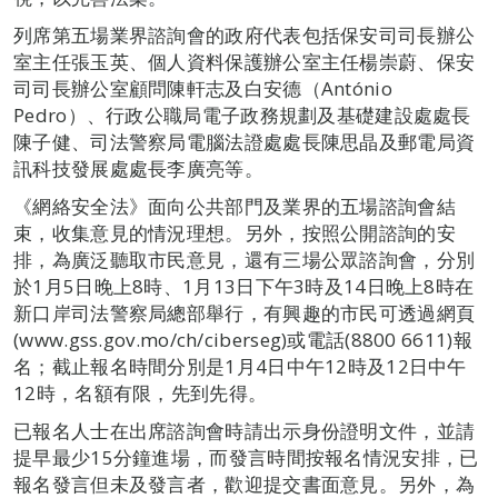
列席第五場業界諮詢會的政府代表包括保安司司長辦公
室主任張玉英、個人資料保護辦公室主任楊崇蔚、保安
司司長辦公室顧問陳軒志及白安德（António
Pedro）、行政公職局電子政務規劃及基礎建設處處長
陳子健、司法警察局電腦法證處處長陳思晶及郵電局資
訊科技發展處處長李廣亮等。
《網絡安全法》面向公共部門及業界的五場諮詢會結
束，收集意見的情況理想。另外，按照公開諮詢的安
排，為廣泛聽取市民意見，還有三場公眾諮詢會，分別
於1月5日晚上8時、1月13日下午3時及14日晚上8時在
新口岸司法警察局總部舉行，有興趣的市民可透過網頁
(www.gss.gov.mo/ch/ciberseg)或電話(8800 6611)報
名；截止報名時間分別是1月4日中午12時及12日中午
12時，名額有限，先到先得。
已報名人士在出席諮詢會時請出示身份證明文件，並請
提早最少15分鐘進場，而發言時間按報名情況安排，已
報名發言但未及發言者，歡迎提交書面意見。另外，為