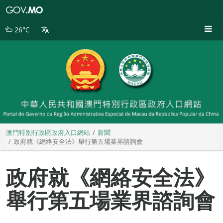
澳
門
特
26°C
別
行
政
區
政
府
入
口
網
站
澳門特別行政區政府入口網站
新聞
政府就《網絡安全法》舉行第五場業界諮詢會
政府就《網絡安全法》
舉行第五場業界諮詢會