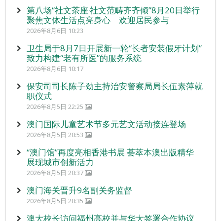
第八场“社文茶座‧社文范畴齐齐倾”8月20日举行
聚焦文体生活点亮身心 欢迎居民参与
2026年8月6日 10:23
卫生局于8月7日开展新一轮“长者安装假牙计划”
致力构建“老有所医”的服务系统
2026年8月6日 10:17
保安司司长陈子劲主持治安警察局局长伍素萍就
职仪式
2026年8月5日 22:25
澳门国际儿童艺术节多元艺文活动接连登场
2026年8月5日 20:53
“澳门馆”再度亮相香港书展 荟萃本澳出版精华
展现城市创新活力
2026年8月5日 20:37
澳门海关晋升9名副关务监督
2026年8月5日 20:35
澳大校长访问福州高校并与华大签署合作协议