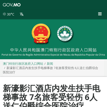
澳
门
特
30°C
别
行
政
区
政
府
入
口
网
站
澳门特别行政区政府入口网站
新闻
新濠影汇酒店内发生扶手电梯事故 7名旅客受轻伤 6人送仁伯爵综合
医院治疗
新濠影汇酒店内发生扶手电
梯事故 7名旅客受轻伤 6人
送仁伯爵综合医院治疗