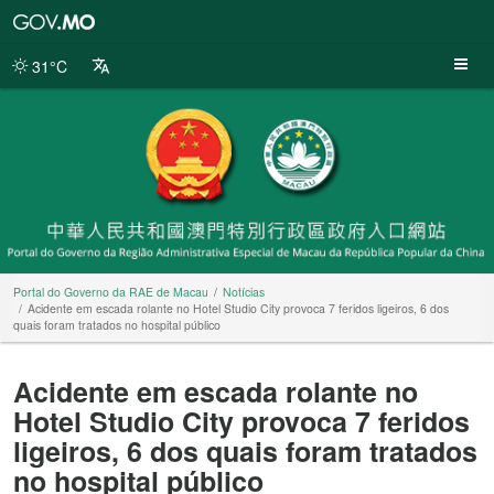
Portal
do
Governo
31°C
da
RAE
de
Macau
Portal do Governo da RAE de Macau
Notícias
Acidente em escada rolante no Hotel Studio City provoca 7 feridos ligeiros, 6 dos
quais foram tratados no hospital público
Acidente em escada rolante no
Hotel Studio City provoca 7 feridos
ligeiros, 6 dos quais foram tratados
no hospital público