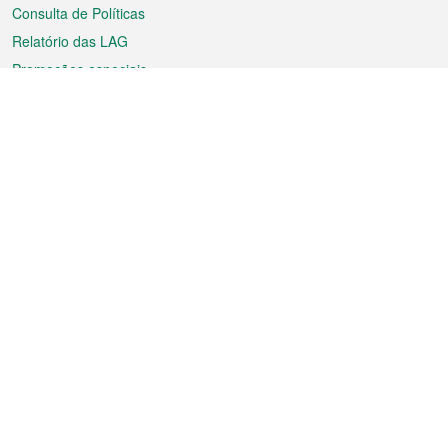
Consulta de Políticas
Relatório das LAG
Promoções especiais
Sobre a RAEM
Tempo
Transporte
Feriados
Cultura e lazer
Informação de Macau
Ficheiro sobre Macau
Estatísticas
Anúncios
Notícias
Vídeos