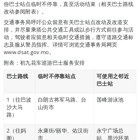
份巴士站点临时不停靠，直至活动结束（相关巴士路线
改动参阅附表）。
交通事务局呼吁公众留意有关巴士站点改动及改道安
排，并尽量乘搭公共交通工具或以步行方式前往参与活
动，驾驶者应留意相关临时交通措施，遵守道路交通标
志及服从警员指挥。详情可浏览交通事务局网页
www.dsat.gov.mo。
附表：初九花车巡游巴士服务安排
巴士路线
临时不停靠站点
可使用之邻近
巴士站
1（往巴波
白朗古将军马路、台
莲峰游泳池
沙大马
山街市
路）
2（往妈
永康街/丽华、佑汉街
永宁广场总
阁）
市
站、黑沙环第