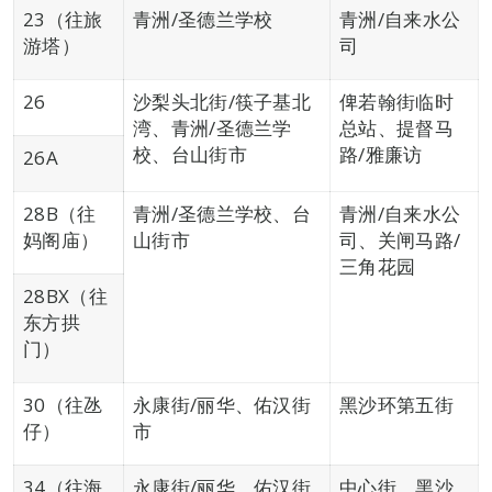
23（往旅
青洲/圣德兰学校
青洲/自来水公
游塔）
司
26
沙梨头北街/筷子基北
俾若翰街临时
湾、青洲/圣德兰学
总站、提督马
校、台山街市
路/雅廉访
26A
28B（往
青洲/圣德兰学校、台
青洲/自来水公
妈阁庙）
山街市
司、关闸马路/
三角花园
28BX（往
东方拱
门）
30（往氹
永康街/丽华、佑汉街
黑沙环第五街
仔）
市
34（往海
永康街/丽华、佑汉街
中心街、黑沙