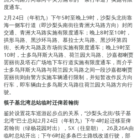
度通车。
2月24日（年初九）下午5时至晚上9时，沙梨头北街靠
海一侧车行道（即沙梨头南街往青洲大马路方向）封闭
交通、青洲大马路实施有限度通车；晚上8时至10时，
拱形马路、黑沙环马路、慕拉士大马路、黑沙环第四
街、长寿大马路及市场街实施有限度通车；晚上9时至
10时，士多鸟拜斯大马路、荷兰园大马路、沙嘉都喇贾
罢丽街及塔石广场地下车行道实施有限度通车，而介乎
士多鸟拜斯大马路与荷兰园大马路之间一段沙嘉都喇贾
罢丽街则由警方实施车辆通行限制，并短暂改作反方向
行车，即车辆由士多鸟斯大马路往荷兰园大马路方向行
驶。
筷子基北湾总站临时迁俾若翰街
鉴於设置花车巡游起步点的关系，“沙梨头北街/筷子基
北湾”巴士总站2月24日（年初九）下午4时起迁移至俾
若翰街（绿杨花园对出），5X（往皇朝）、26及26A由
临时总站开出；下午6时起多条巴士路线改道行驶，部