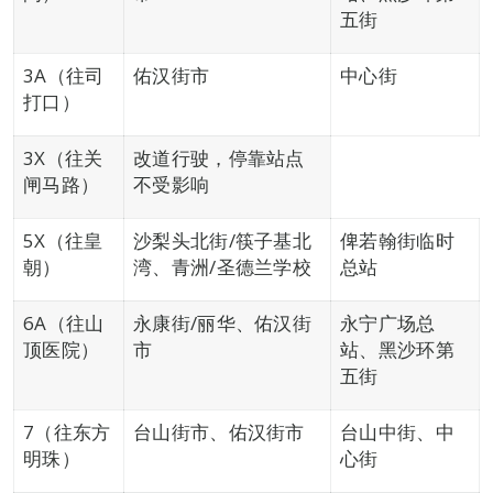
五街
3A（往司
佑汉街市
中心街
打口）
3X（往关
改道行驶，停靠站点
闸马路）
不受影响
5X（往皇
沙梨头北街/筷子基北
俾若翰街临时
朝）
湾、青洲/圣德兰学校
总站
6A（往山
永康街/丽华、佑汉街
永宁广场总
顶医院）
市
站、黑沙环第
五街
7（往东方
台山街市、佑汉街市
台山中街、中
明珠）
心街