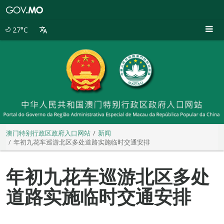
澳
门
特
27°C
别
行
政
区
政
府
入
口
网
站
澳门特别行政区政府入口网站
新闻
年初九花车巡游北区多处道路实施临时交通安排
年初九花车巡游北区多处
道路实施临时交通安排