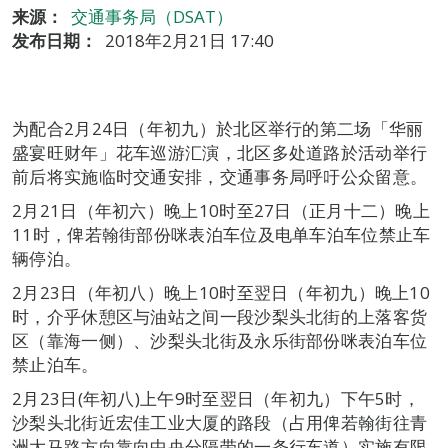
来源：
交通事务局（DSAT）
发布日期：
2018年2月21日 17:40
为配合2月24日（年初九）於北区举行的第二场「华丽
盛宴旺财年」花车巡游汇演，北区多处道路於活动举行
前后将实施临时交通安排，交通事务局呼吁公众留意。
2月21日（年初六）晚上10时至27日（正月十二）晚上
11时，俾若翰街部份咪表泊车位及电单车泊车位禁止车
辆停泊。
2月23日（年初八）晚上10时至翌日（年初九）晚上10
时，介乎休憩区与油站之间一段沙梨头北街的上落客货
区（靠海一侧）、沙梨头北街及永乐街部份咪表泊车位
禁止泊车。
2月23日(年初八)上午9时至翌日（年初九）下午5时，
沙梨头北街近宏佳工业大厦的路段（占用俾若翰街往青
洲大马路方向靠向中央分隔带的一条行车道）实施有限