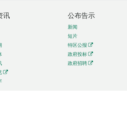
资讯
公布告示
新闻
短片
期
特区公报
体
政府投标
讯
政府招聘
览
字
及贸易
相关连结
资
手机应用程序目录
贸会展
社交媒体目录
商机和服务
专题网站目录