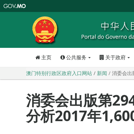
澳
门
特
别
行
政
区
政
府
入
口
网
站
主页
公共服务
关于政府
澳门特别行政区政府入口网站
新闻
消委会出版
消委会出版第29
分析2017年1,