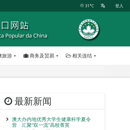
31°C
登入
澳旅游
商务及贸易
相关连结
最新新闻
澳大办内地优秀大学生健康科学夏令
营 汇聚“双一流”高校菁英