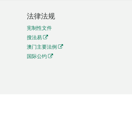
法律法规
宪制性文件
搜法易
澳门主要法例
国际公约