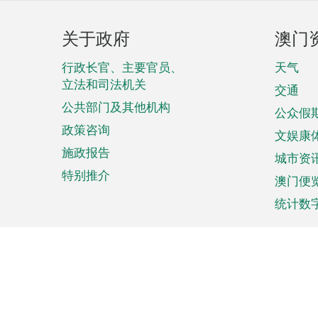
页
关于政府
澳门
脚
菜
行政长官、主要官员、
天气
立法和司法机关
单
交通
公共部门及其他机构
公众假
政策咨询
文娱康
施政报告
城市资
特别推介
澳门便
统计数
来澳旅游
商务
计划行程
贸易投
观光
澳门经
娱乐休闲
中小企