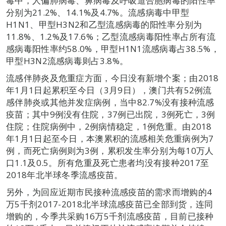
毒中，人偏肺病毒、鼻病毒及呼吸道合胞病毒的阳性率
分别为21.2%、14.1%及4.7%。流感病毒中甲型
H1N1、甲型H3N2和乙型流感病毒的阳性率分别为
11.8%、1.2%及17.6%；乙型流感病毒阳性率占所有流
感病毒阳性率约58.0%，甲型H1N1流感病毒占38.5%，
甲型H3N2流感病毒则占3.8%。
流感伴肺炎及危重症方面，今日没有新增个案；由2018
年1月1日起累积至今日（3月9日），澳门共有52例流
感伴肺炎或其他并发症病例，当中82.7%没有接种流感
疫苗；其中9例没有住院，37例已出院，3例死亡，3例
住院；住院病例中，2例病情稳定，1例危重。由2018
年1月1日起至今日，本澳累积的流感相关危重病例为7
例，而死亡病例则为3例，累积发生率分别为每10万人
口1.1及0.5。所有危重及死亡患者均没有接种2017至
2018年北半球冬季流感疫苗。
另外，为回应近期市民接种流感疫苗的需求而增购的4
万5千剂2017-2018北半球流感疫苗已全部到货，连同
增购的，今季共采购16万5千剂流感疫苗，目前已接种