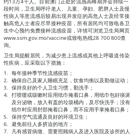
约13万4千人。目前澳门正处於流感高峰期并会持续一
段时间，卫生局呼吁老人、儿童、孕妇、肥胖人士及慢
性病人等患流感后较易出现并发症的高危人士及经常接
触高危人士者应尽早接种疫苗，所有居民均可致电各卫
生中心预约免费接种流感疫苗，详情可浏览卫生局网页
www.ssm.gov.mo/vaccine或致电热线28 700 800查
询。
卫生局提醒居民，为减少患上流感或其他上呼吸道传染
性疾病，应采取以下措施：
每年接种季节性流感疫苗；
确保自己及家人睡眠充足，饮食均衡以及勤做运动；
保持良好的个人卫生习惯，勤洗手；
打喷嚏或咳嗽时应用纸巾掩着口鼻，用纸巾包好痰涎
及分泌物，放入有盖的垃圾桶内，及尽快洗手；没有
纸巾时应用肘部掩着口鼻，而不应用手掌掩着口鼻；
保持空气流通及良好的环境卫生；
避免前往人多挤迫的地方；
凡有感冒病徵、需要照顾病人及进入医院及诊所的人