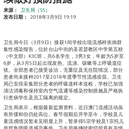
来源：
卫生局（SS）
发布日期：
2018年3月9日 19:19
卫生局今日（3月9日）接获1间学校出现流感样疾病群
集性感染报告，位於台山中街的圣若瑟教区中学第五校
（中文部）K3C班，共6名学生，3男3女，年龄为5岁至
6岁，从3月5日起出现发热、流涕、咳嗽等上呼吸道症
状。全部患者已接受诊治，无重症及无住院情况，部分
患者尚未接种2017至2018年度季节性流感疫苗。卫生
局已安排采集部分患者的呼吸道样本送检，学校已加强
清洁消毒和保持室内空气流通等感染控制措施及严格执
行患病学生及员工隔离的规定。
卫生局表示，根据最新监测资料，近日澳门流感活动虽
有所缓和但仍处高位。春节假期后开学至今，学校及儿
童流感情况暂未见明显上升，暂录得5宗学校及1宗托儿
所群集呼吸道感染事件，卫生局将继续密切留意有关情