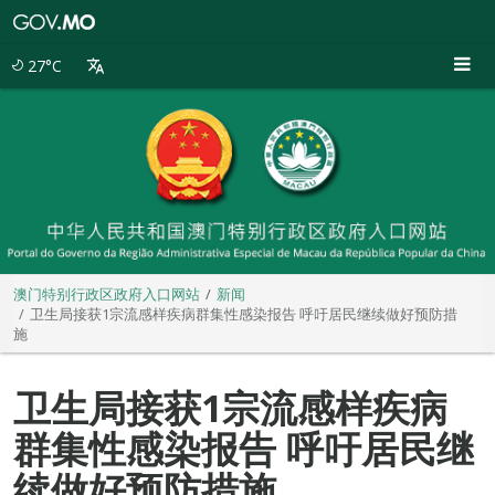
澳
门
特
27°C
别
行
政
区
政
府
入
口
网
站
澳门特别行政区政府入口网站
新闻
卫生局接获1宗流感样疾病群集性感染报告 呼吁居民继续做好预防措
施
卫生局接获1宗流感样疾病
群集性感染报告 呼吁居民继
续做好预防措施