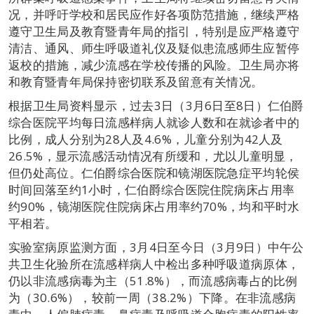
况，并呼吁学校和居民应作好各项防范措施，继续严格
遵守卫生局及教育暨青年局的指引，特别是应严格遵守
清洁、通风、师生呼吸道礼仪及疑似患流感师生应暂停
返校的措施，减少流感在学校传播的风险。卫生局亦将
和教育暨青年局保持密切联系及留意有关情况。
根据卫生局资料显示，过去3日（3月6日至8日）仁伯爵
综合医院平均每日流感样病人就诊人数和在就诊者中的
比例，成人分别为28人及4.6%，儿童分别为42人及
26.5%，显示流感活动情况有所缓和，尤以儿童明显，
但仍处高位。仁伯爵综合医院和镜湖医院急症平均轮侯
时间回落至约1小时，仁伯爵综合医院住院病床占用率
约90%，镜湖医院住院病床占用率约70%，均和平时水
平相若。
实验室病原监测方面，3月4日至今日（3月9日）中午公
共卫生化验所在流感样病人中检出多种呼吸道病原体，
仍以非流感病毒为主（51.8%），而流感病毒占的比例
为（30.6%），较前一周（38.2%）下降。在非流感病