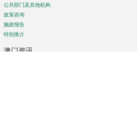
单
公共部门及其他机构
政策咨询
施政报告
特别推介
澳门资讯
天气
交通
公众假期
文娱康体
城市资讯
澳门便览
统计数字