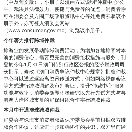
（中及葡文版），小册子以漫画方式说明“仲裁中心”公
平、裁决具法律效力、便捷与免费等的优点，消费者除
可在消委会及方圆广场政府资讯中心等处免费索取该小
册子外，亦可登入消委会网站
（www.consumer.gov.mo）浏览该小册子。
今年著力推行跨域仲裁
旅游业的发展带动跨域消费活动，为增加各地旅客对本
澳的消费信心，需要更完善的消费维权措施与服务，刊
登於今年1月31日澳门特别行政区公报的经济财政司司
长批示，修改《澳门消费争议仲裁中心规章》批准仲裁
中心可以透过远距离资讯传送方式，例如网络视像会议
等方式进行跨域调解及审判听证，提升“仲裁中心”服务
功能与效率，消委会随即积极研究以先行先试方式与粤
港澳大湾区城市群的消保组织合作实行跨域仲裁。
本月中开通澳珠跨域仲裁
消委会与珠海市消费者权益保护委员会早前根据双方维
权合作协议，达成进一步加强协作的共识，双方早前经