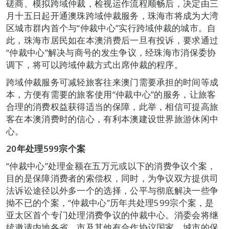
磋商、模拟跨域仲裁，检视运作流程顺畅后，决定由三
月十五日起开通澳珠跨域仲裁服务，珠海市将成为大湾
区城市群内首个与“仲裁中心”实行跨域仲裁的城市。自
此，珠海市居民如在本澳消费后一旦有投诉，要求通过
“仲裁中心”解决与商号的发生争议，经珠海市消保委协
调下，将可以跨域仲裁方式出席仲裁的程序。
跨域仲裁服务可减轻旅客往来澳门需要承担的时间等成
本，方便有需要的旅客使用“仲裁中心”的服务，让旅客
合理的消费权益获得适当的保障，此举，相信可提高旅
客在本澳消费时的信心，有利本澳建设世界旅游休闲中
心。
20
年处理599宗个案
“仲裁中心”处理金额在五万元或以下的消费争议个案，
目的是保障消费者的索偿权，同时，为争议双方提供司
法诉讼途径以外多一个的选择，公平与彻底解决一些争
拗不已的个案，“仲裁中心”历年共处理599宗个案，是
亚太区首个专门处理消费争议的仲裁中心。消委会将继
续邀请内地各省、市及其他有合作协议国家、城市的保