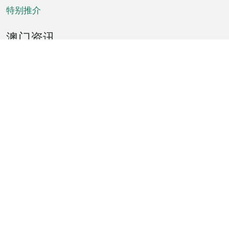
特别推介
澳门资讯
天气
交通
公众假期
文娱康体
城市资讯
澳门便览
统计数字
公布告示
新闻
短片