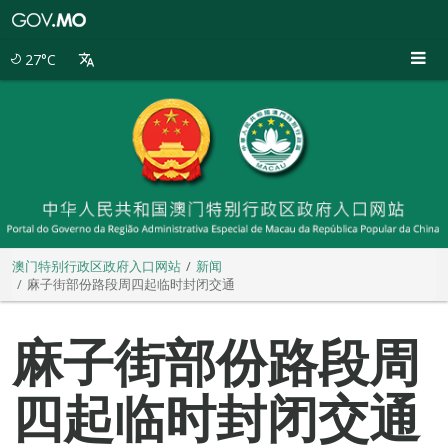
澳
门
特
27°C
别
行
政
区
政
府
入
口
网
站
澳门特别行政区政府入口网站
新闻
麻子街部份路段周四起临时封闭交通
麻子街部份路段周
四起临时封闭交通