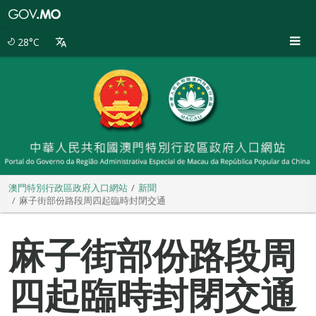
澳
門
特
28°C
別
行
政
區
政
府
入
口
網
站
澳門特別行政區政府入口網站
新聞
麻子街部份路段周四起臨時封閉交通
麻子街部份路段周
四起臨時封閉交通