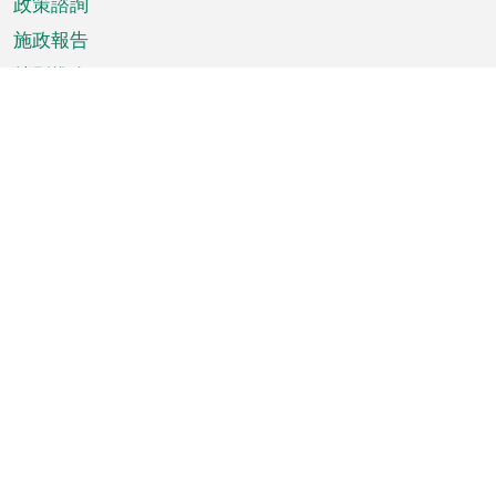
政策諮詢
施政報告
特別推介
澳門資訊
天氣
交通
公眾假期
文娛康體
城市資訊
澳門便覽
統計數字
公佈告示
新聞