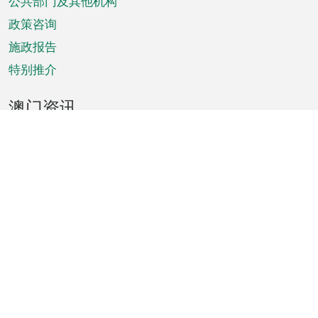
单
公共部门及其他机构
政策咨询
施政报告
特别推介
澳门资讯
天气
交通
公众假期
文娱康体
城市资讯
澳门便览
统计数字
公布告示