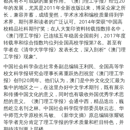
都具有不可或缺的重要作用。《澳门理工学报》经过20
年的发展，尤其是2011年全新改版以来，博采众家之所
长，兼容并蓄，成绩斐然，学术水准和编校质量得到学
术界、期刊界和读者的广泛认可。2014年荣获“中国高
校精品社科期刊”奖；在人大复印资料转载指数排名中，
《澳门理工学报》已连续五年稳居全国前列，2017年度
转载率和综合指数均位列全国高校学报第7名。甚至有
学者在《清华大学学报》发表长文，深入剖析“《澳门理
工学报》现象”。
中国社会科学杂志社常务副总编辑王利民、全国高等学
校文科学报研究会理事长蒋重跃热烈祝贺《澳门理工学
报》创刊20周年。他们认为，澳门是中外文化交汇最为
集中的地区之一，在这里办好中文学术期刊，既有展示
和传播中国文化的意义，同时也有吸收外国优秀学术思
想的意义。《澳门理工学报》会通中西，精品迭出，巍
然屹立名刊之林。中国社会科学院学部委员耿云志、华
中师范大学原校长马敏、《新华文摘》原总编辑张耀铭
等学者充分肯定了理工学报的学术质量和栏目特色，并
期待该刊更上层楼。