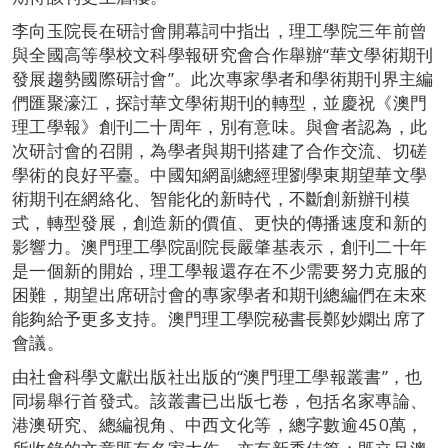
李向玉院長在研討會開幕詞中指出，理工學院三年前曾
與全國高等學校文科學報研究會合作舉辦“華文學術期刊
發展趨勢國際研討會”。此次專家學者和學術期刊界主編
們匯聚濠江，探討華文學術期刊的轉型，並慶祝《澳門
理工學報》創刊二十周年，別有意味。與會者認為，此
次研討會的召開，為學者與期刊搭建了合作交流、切磋
學術的良好平臺。中國知網副總經理劉學東期望華文學
術期刊在網絡化、智能化的新時代，不斷創新辦刊模
式，轉型發展，創造新的價值、更快的傳播速度和新的
影響力。澳門理工學院副院長嚴肇基表示，創刊二十年
是一個新的開始，理工學報還存在不少需要努力克服的
困難，期望出席研討會的專家學者和期刊總編們在未來
能夠給予更多支持。澳門理工學院秘書長鄭妙嫻出席了
會議。
由社會科學文獻出版社出版的“澳門理工學報叢書”，也
同場舉行首發式。該叢書已出版七卷，包括名家專論、
港澳研究、總編視角、中西文化等，總字數逾450萬，