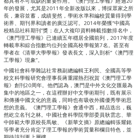
都具有不可或缺的重要作用。《澳門理工學報》經過20
年的發展，尤其是2011年全新改版以來，博採眾家之所
長，兼容並蓄，成績斐然，學術水準和編校質量得到學
術界、期刊界和讀者的廣泛認可。2014年榮獲“中國高
校精品社科期刊”獎；在人大複印資料轉載指數排名中，
《澳門理工學報》已連續五年穩居全國前列，2017年度
轉載率和綜合指數均位列全國高校學報第7名。甚至有
學者在《清華大學學報》發表長文，深入剖析“《澳門理
工學報》現象”。
中國社會科學雜誌社常務副總編輯王利民、全國高等學
校文科學報研究會理事長蔣重躍熱烈祝賀《澳門理工學
報》創刊20周年。他們認為，澳門是中外文化交匯最為
集中的地區之一，在這裡辦好中文學術期刊，既有展示
和傳播中國文化的意義，同時也有吸收外國優秀學術思
想的意義。《澳門理工學報》會通中西，精品迭出，巍
然屹立名刊之林。中國社會科學院學部委員耿雲志、華
中師範大學原校長馬敏、《新華文摘》原總編輯張耀銘
等學者充分肯定了理工學報的學術質量和欄目特色，並
期待該刊更上層樓。