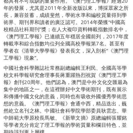
都具有不可或缺的重要作用。《澳門理工學報》經過20
年的發展，尤其是2011年全新改版以來，博採眾家之所
長，兼容並蓄，成績斐然，學術水準和編校質量得到學
術界、期刊界和讀者的廣泛認可。2014年榮獲“中國高
校精品社科期刊”獎；在人大複印資料轉載指數排名中，
《澳門理工學報》已連續五年穩居全國前列，2017年度
轉載率和綜合指數均位列全國高校學報第7名。甚至有
學者在《清華大學學報》發表長文，深入剖析“《澳門理
工學報》現象”。
中國社會科學雜誌社常務副總編輯王利民、全國高等學
校文科學報研究會理事長蔣重躍熱烈祝賀《澳門理工學
報》創刊20周年。他們認為，澳門是中外文化交匯最為
集中的地區之一，在這裡辦好中文學術期刊，既有展示
和傳播中國文化的意義，同時也有吸收外國優秀學術思
想的意義。《澳門理工學報》會通中西，精品迭出，巍
然屹立名刊之林。中國社會科學院學部委員耿雲志、華
中師範大學原校長馬敏、《新華文摘》原總編輯張耀銘
等學者充分肯定了理工學報的學術質量和欄目特色，並
期待該刊更上層樓。