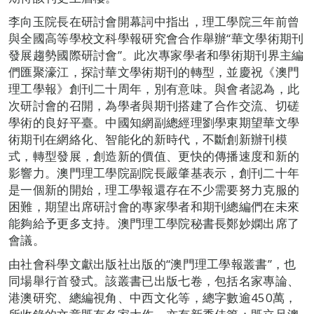
李向玉院長在研討會開幕詞中指出，理工學院三年前曾
與全國高等學校文科學報研究會合作舉辦“華文學術期刊
發展趨勢國際研討會”。此次專家學者和學術期刊界主編
們匯聚濠江，探討華文學術期刊的轉型，並慶祝《澳門
理工學報》創刊二十周年，別有意味。與會者認為，此
次研討會的召開，為學者與期刊搭建了合作交流、切磋
學術的良好平臺。中國知網副總經理劉學東期望華文學
術期刊在網絡化、智能化的新時代，不斷創新辦刊模
式，轉型發展，創造新的價值、更快的傳播速度和新的
影響力。澳門理工學院副院長嚴肇基表示，創刊二十年
是一個新的開始，理工學報還存在不少需要努力克服的
困難，期望出席研討會的專家學者和期刊總編們在未來
能夠給予更多支持。澳門理工學院秘書長鄭妙嫻出席了
會議。
由社會科學文獻出版社出版的“澳門理工學報叢書”，也
同場舉行首發式。該叢書已出版七卷，包括名家專論、
港澳研究、總編視角、中西文化等，總字數逾450萬，