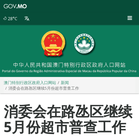
澳
门
特
28°C
别
行
政
区
政
府
入
口
网
站
澳门特别行政区政府入口网站
新闻
消委会在路氹区继续5月份超市普查工作
消委会在路氹区继续
5月份超市普查工作