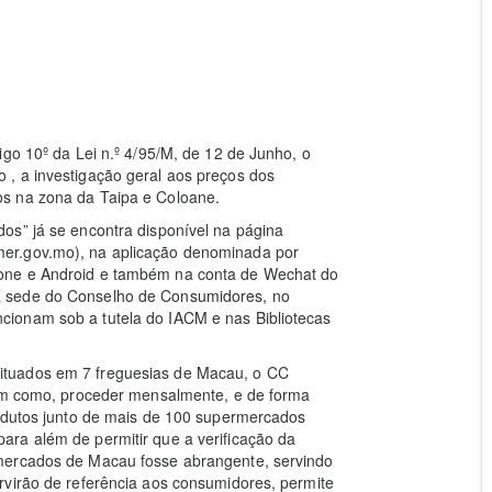
igo 10º da Lei n.º 4/95/M, de 12 de Junho, o
, a investigação geral aos preços dos
s na zona da Taipa e Coloane.
os” já se encontra disponível na página
er.gov.mo), na aplicação denominada por
one e Android e também na conta de Wechat do
a sede do Conselho de Consumidores, no
ionam sob a tutela do IACM e nas Bibliotecas
ituados em 7 freguesias de Macau, o CC
bem como, proceder mensalmente, e de forma
rodutos junto de mais de 100 supermercados
ra além de permitir que a verificação da
mercados de Macau fosse abrangente, servindo
rvirão de referência aos consumidores, permite