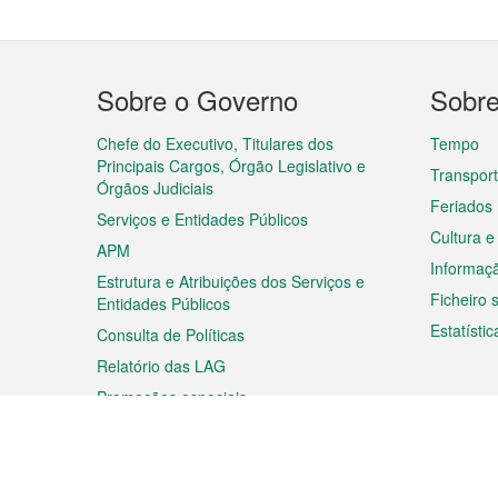
Menu
Sobre o Governo
Sobr
do
rodapé
Chefe do Executivo, Titulares dos
Tempo
Principais Cargos, Órgão Legislativo e
Transpor
Órgãos Judiciais
Feriados
Serviços e Entidades Públicos
Cultura e
APM
Informaç
Estrutura e Atribuições dos Serviços e
Ficheiro
Entidades Públicos
Estatístic
Consulta de Políticas
Relatório das LAG
Promoções especiais
Viagem
Negóc
Planear a sua viagem
Negócios