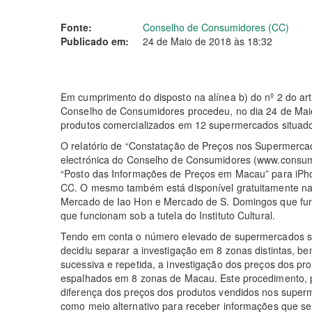
Fonte:
Conselho de Consumidores (CC)
Publicado em:
24 de Maio de 2018 às 18:32
Em cumprimento do disposto na alínea b) do nº 2 do art
Conselho de Consumidores procedeu, no dia 24 de Maio 
produtos comercializados em 12 supermercados situado
O relatório de “Constatação de Preços nos Supermercad
electrónica do Conselho de Consumidores (www.consum
“Posto das Informações de Preços em Macau” para iPh
CC. O mesmo também está disponível gratuitamente n
Mercado de Iao Hon e Mercado de S. Domingos que func
que funcionam sob a tutela do Instituto Cultural.
Tendo em conta o número elevado de supermercados s
decidiu separar a investigação em 8 zonas distintas, 
sucessiva e repetida, a investigação dos preços dos p
espalhados em 8 zonas de Macau. Este procedimento, pa
diferença dos preços dos produtos vendidos nos super
como meio alternativo para receber informações que se