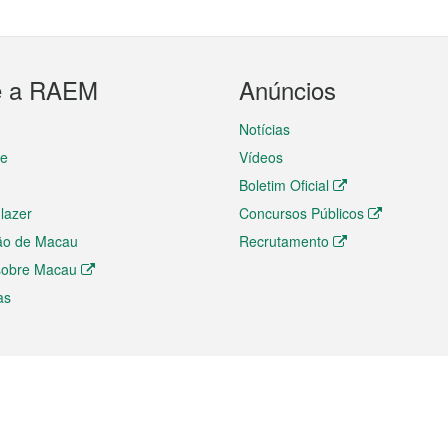
e a RAEM
Anúncios
Notícias
te
Vídeos
Boletim Oficial
 lazer
Concursos Públicos
ão de Macau
Recrutamento
 sobre Macau
as
ios e comércio
Directório
 e Investimento
Directório de Aplicações para T