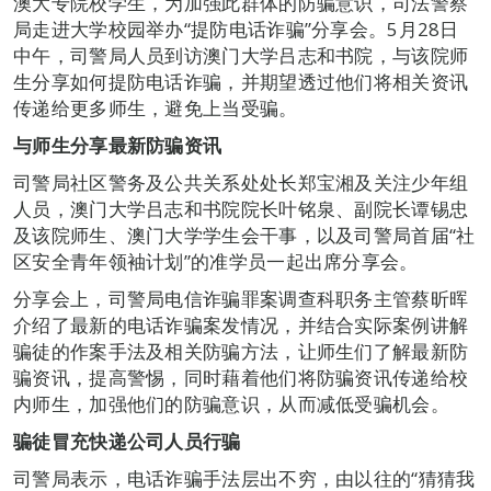
澳大专院校学生，为加强此群体的防骗意识，司法警察
局走进大学校园举办“提防电话诈骗”分享会。5月28日
中午，司警局人员到访澳门大学吕志和书院，与该院师
生分享如何提防电话诈骗，并期望透过他们将相关资讯
传递给更多师生，避免上当受骗。
与师生分享最新防骗资讯
司警局社区警务及公共关系处处长郑宝湘及关注少年组
人员，澳门大学吕志和书院院长叶铭泉、副院长谭锡忠
及该院师生、澳门大学学生会干事，以及司警局首届“社
区安全青年领袖计划”的准学员一起出席分享会。
分享会上，司警局电信诈骗罪案调查科职务主管蔡昕晖
介绍了最新的电话诈骗案发情况，并结合实际案例讲解
骗徒的作案手法及相关防骗方法，让师生们了解最新防
骗资讯，提高警惕，同时藉着他们将防骗资讯传递给校
内师生，加强他们的防骗意识，从而减低受骗机会。
骗徒冒充快递公司人员行骗
司警局表示，电话诈骗手法层出不穷，由以往的“猜猜我