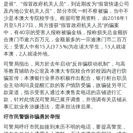
是谁”、“假冒政府机关人员”，到近期改为“假冒快递公司
及内地公安机关人员”，部分市民一时不察被骗，当中不
少是本澳大专院校学生。根据司警局资料， 由2018年1
月至5月27日，局方接获“假冒政府机关人员”的骗案
中，有40宗的受害人报称被骗金钱，报称损失总金额折
合澳门币逾六百万元，金额最多的一宗逾澳门币二百万
元；受害人中有15人(37.5%)为在读大学生，13人就读
本澳，2人就读外地。
司警局指出，局方於去年启动“反诈骗联动机制”，与高
等教育辅助办公室及本澳大专院校合作於校园内进行防
骗宣传；本澳银行业界亦积极作出配合，银行柜台职员
会主动询问及提醒汇款的客户慎防受骗，故骗徒另寻汇
款渠道，指示受害人通过本澳售卖电话的店铺进行汇
款，针对此情况司警局已展开调查，并强调有关店铺从
事汇款业务涉嫌违法，需承担法律后果。
吁市民警惕诈骗勇於举报
司警局呼吁市民如接到来历不明的电话，要提高警觉，