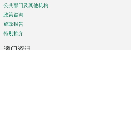
单
公共部门及其他机构
政策咨询
施政报告
特别推介
澳门资讯
天气
交通
公众假期
文娱康体
城市资讯
澳门便览
统计数字