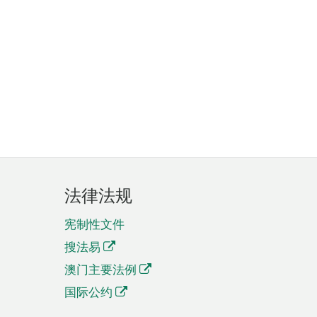
法律法规
宪制性文件
搜法易
澳门主要法例
国际公约