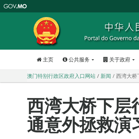
澳
门
特
别
行
政
区
政
府
入
口
网
站
主页
公共服务
关于政府
澳门特别行政区政府入口网站
新闻
西湾大桥
西湾大桥下层
通意外拯救演