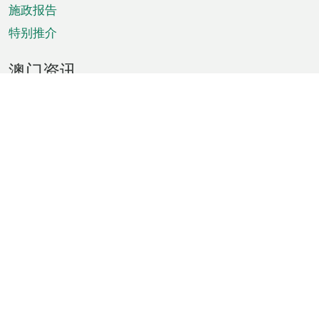
施政报告
特别推介
澳门资讯
天气
交通
公众假期
文娱康体
城市资讯
澳门便览
统计数字
公布告示
新闻