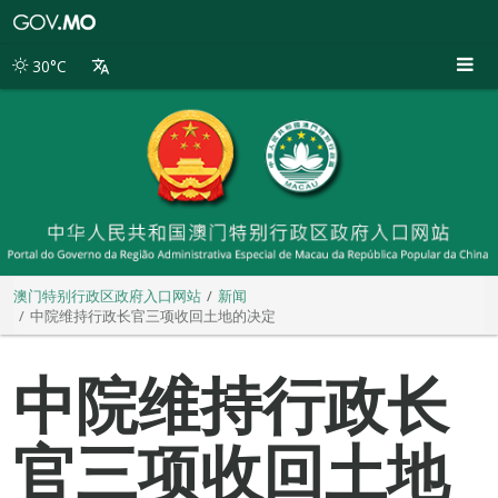
澳
门
特
30°C
别
行
政
区
政
府
入
口
网
站
澳门特别行政区政府入口网站
新闻
中院维持行政长官三项收回土地的决定
中院维持行政长
官三项收回土地