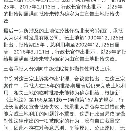
25年。2017年2月13日，行政长官作出批示，以25年
的批给期届满而批给未转为确定为由宣告土地批给失
效。
最后一宗所涉及的土地位於氹仔岛北安湾(南面)，承批
人为保利时发展有限公司。该土地於1990年12月26日
批出，批给期25年，总利用期至2002年12月26日届
满。2016年3月21日，行政长官作出批示，以25年的批
给期届满而批给未转为确定为由宣告土地批给失效。
三名承批人分别向中级法院提起撤销性司法上诉。
中院对这三宗上诉案作出审理。合议庭指出，在这三宗
案件中，承批人在25年的批给期届满后仍未完成土地利
用，相关土地的临时批给未能转为确定批给，根据新
《土地法》第166条第1款(一)项和第167条的规定，行
政长官必须宣告批给失效，故承批人是否存在过错而未
能完成土地利用的问题并不重要。这是行政当局依据强
制性法律作出的一项被限定的行为，没有自由裁量空
间，因此不存在对善意原则、平等原则、公正原则、无