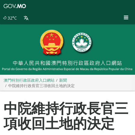
澳
門
特
32°C
別
行
政
區
政
府
入
口
網
站
澳門特別行政區政府入口網站
新聞
中院維持行政長官三項收回土地的決定
中院維持行政長官三
項收回土地的決定