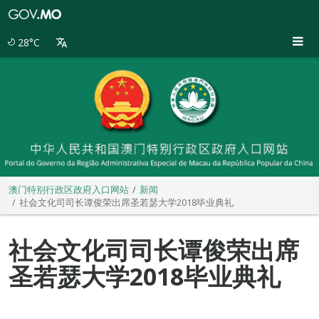
澳
门
特
28°C
别
行
政
区
政
府
入
口
网
站
澳门特别行政区政府入口网站
新闻
社会文化司司长谭俊荣出席圣若瑟大学2018毕业典礼
社会文化司司长谭俊荣出席
圣若瑟大学2018毕业典礼