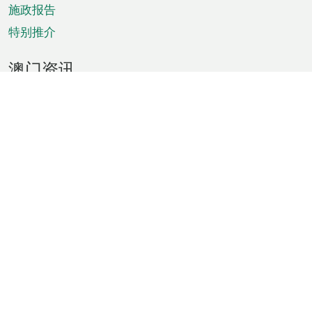
施政报告
特别推介
澳门资讯
天气
交通
公众假期
文娱康体
城市资讯
澳门便览
统计数字
公布告示
新闻