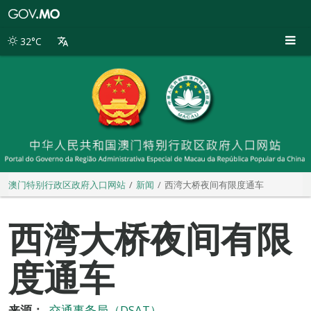
澳
门
特
32°C
别
行
政
区
政
府
入
口
网
站
澳门特别行政区政府入口网站
新闻
西湾大桥夜间有限度通车
西湾大桥夜间有限
度通车
来源：
交通事务局（DSAT）