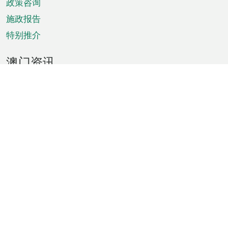
政策咨询
施政报告
特别推介
澳门资讯
天气
交通
公众假期
文娱康体
城市资讯
澳门便览
统计数字
公布告示