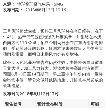
来源：
地球物理暨气象局（SMG）
发布日期：
2018年8月12日 19:16
三号风球仍然生效，预料三号风球将在今日维持。在下
午4时，热带低气压已增强为热带风暴，并集结在本澳
西南方约170 公里，预料今明两日会在广东西部沿海徘
徊，受到其环流的影响，预测本澳未来数日天气仍有大
骤雨及雷暴，而明日末期风力会有所增强。
此外，蓝色风暴潮警告亦仍然生效，由於未来两日适逢
天文大潮，加上风力较大，潮汐水位将高於内港路面，
预测8月13日至14日期间，早上至中午时份内港一带将
会出现水浸，请公众做好预防措施，并留意本局发放的
最新消息。
发布时间
2018
年
8
月
12
日
17
时
警告信号
预计发布时段
可能