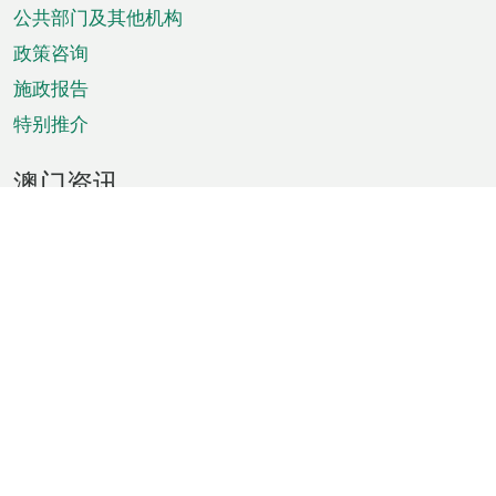
单
公共部门及其他机构
政策咨询
施政报告
特别推介
澳门资讯
天气
交通
公众假期
文娱康体
城市资讯
澳门便览
统计数字