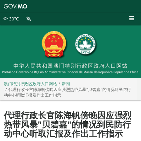
澳
门
特
30°C
别
行
政
区
政
府
入
口
网
站
澳门特别行政区政府入口网站
新闻
代理行政长官陈海帆傍晚因应强烈热带风暴"贝碧嘉"的情况到民防行
动中心听取汇报及作出工作指示
代理行政长官陈海帆傍晚因应强烈
热带风暴"贝碧嘉"的情况到民防行
动中心听取汇报及作出工作指示