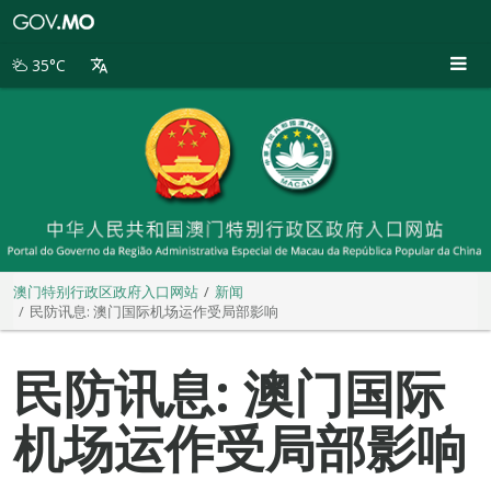
澳
门
特
35°C
别
行
政
区
政
府
入
口
网
站
澳门特别行政区政府入口网站
新闻
民防讯息: 澳门国际机场运作受局部影响
民防讯息: 澳门国际
机场运作受局部影响