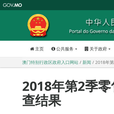
澳
门
特
别
行
政
区
政
府
入
口
网
站
主页
公共服务
关于政府
澳门特别行政区政府入口网站
新闻
2018
2018年第2季
查结果