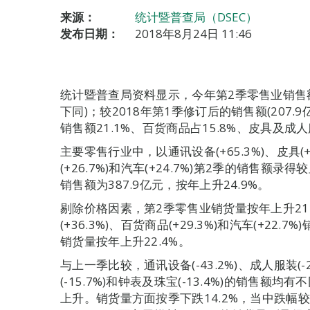
来源：
统计暨普查局（DSEC）
发布日期：
2018年8月24日 11:46
统计暨普查局资料显示，今年第2季零售业销售额按
下同)；较2018年第1季修订后的销售额(207.
销售额21.1%、百货商品占15.8%、皮具及成人服
主要零售行业中，以通讯设备(+65.3%)、皮具(+3
(+26.7%)和汽车(+24.7%)第2季的销售额
销售额为387.9亿元，按年上升24.9%。
剔除价格因素，第2季零售业销货量按年上升21.3
(+36.3%)、百货商品(+29.3%)和汽车(+22
销货量按年上升22.4%。
与上一季比较，通讯设备(-43.2%)、成人服装(-
(-15.7%)和钟表及珠宝(-13.4%)的销售额均
上升。销货量方面按季下跌14.2%，当中跌幅较大