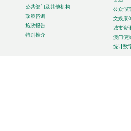
单
公共部门及其他机构
公众假
政策咨询
文娱康
施政报告
城市资
特别推介
澳门便
统计数
来澳旅游
商务
计划行程
贸易投
观光
澳门经
娱乐休闲
中小企
购物
市场资
节日盛事
知识产