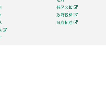
期
特区公报
体
政府投标
讯
政府招聘
览
字
及贸易
相关连结
资
手机应用程序目录
贸会展
社交媒体目录
商机和服务
专题网站目录
讯
RSS订阅目录
权
表格下载