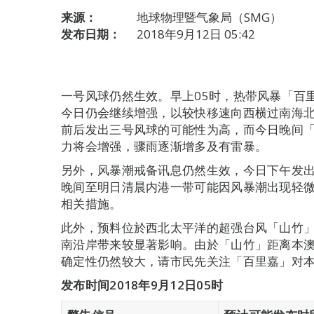
来源：
地球物理暨气象局（SMG）
发布日期：
2018年9月12日 05:42
一号风球仍然生效。早上05时，热带风暴「百
今日仍会继续增强，以较快移速向西横过南海
前后发出三号风球的可能性为高，而今日晚间
力将会增强，骤雨逐渐增多及有雷暴。
另外，风暴潮戒备讯息仍然生效，今日下午发
晚间至明日清晨内港一带可能因风暴潮出现轻
相关措施。
此外，预料位於西北太平洋的超强台风「山竹」(
南沿岸带来较显著影响。由於「山竹」距离本
确定性仍然较大，请市民先关注「百里嘉」对
发布时间
2018
年
9
月
12
日
05
时