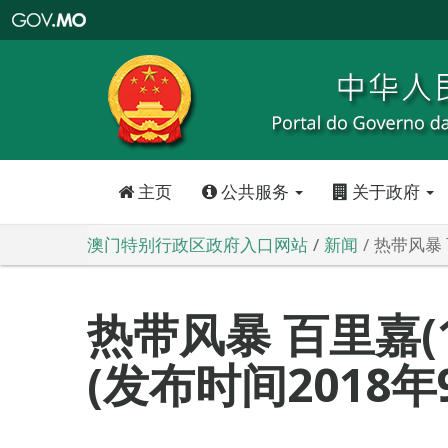
澳
门
特
别
行
政
区
政
府
入
口
网
站
主页
公共服务
关于政府
澳门特别行政区政府入口网站
新闻
热带风暴 
热带风暴 百里嘉(1
(发布时间2018年