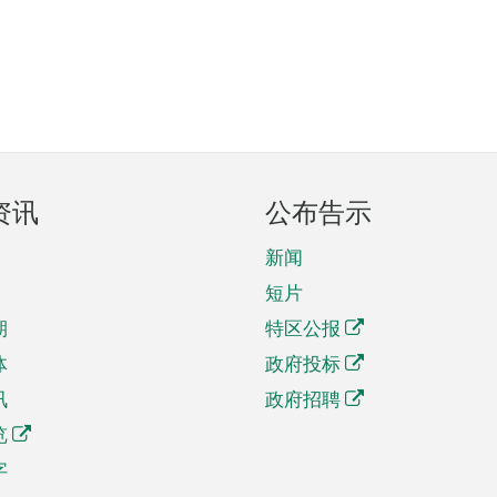
资讯
公布告示
新闻
短片
期
特区公报
体
政府投标
讯
政府招聘
览
字