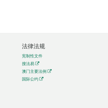
法律法规
宪制性文件
搜法易
澳门主要法例
国际公约