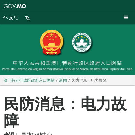
澳
门
特
30°C
别
行
政
区
政
府
入
口
网
站
澳门特别行政区政府入口网站
新闻
民防消息：电力故障
民防消息：电力故
障
来源：
民防行動中心