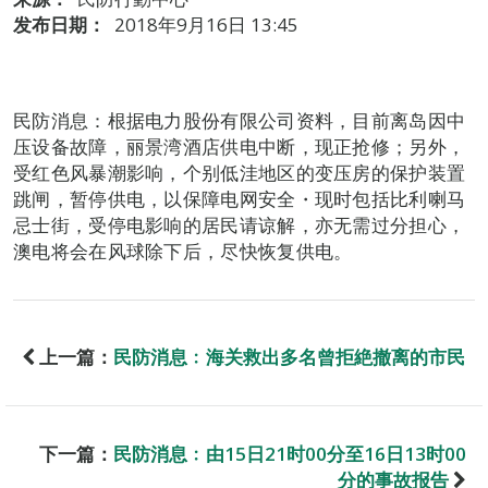
发布日期：
2018年9月16日 13:45
民防消息：根据电力股份有限公司资料，目前离岛因中
压设备故障，丽景湾酒店供电中断，现正抢修；另外，
受红色风暴潮影响，个别低洼地区的变压房的保护装置
跳闸，暂停供电，以保障电网安全・现时包括比利喇马
忌士街，受停电影响的居民请谅解，亦无需过分担心，
澳电将会在风球除下后，尽快恢复供电。
上一篇：
民防消息﹕海关救出多名曾拒絶撤离的市民
下一篇：
民防消息﹕由15日21时00分至16日13时00
分的事故报告