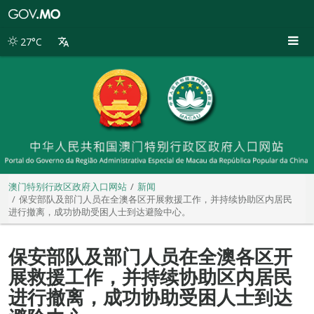
澳
门
特
27°C
别
行
政
区
政
府
入
口
网
站
澳门特别行政区政府入口网站
新闻
保安部队及部门人员在全澳各区开展救援工作，并持续协助区内居民
进行撤离，成功协助受困人士到达避险中心。
保安部队及部门人员在全澳各区开
展救援工作，并持续协助区内居民
进行撤离，成功协助受困人士到达