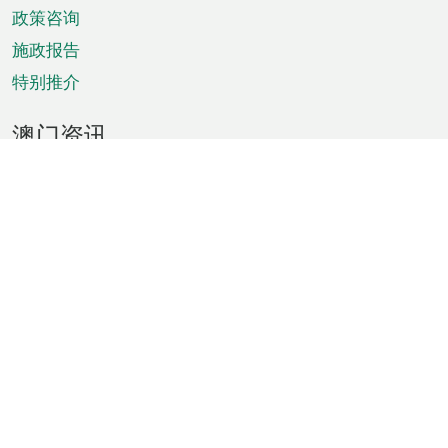
政策咨询
施政报告
特别推介
澳门资讯
天气
交通
公众假期
文娱康体
城市资讯
澳门便览
统计数字
公布告示