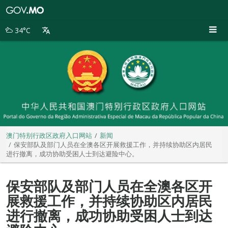
澳
门
特
34°C
别
行
政
区
政
府
入
口
网
站
澳门特别行政区政府入口网站
新闻
保安部队及部门人员在全澳各区开展救援工作，并持续协助区内居民
进行撤离，成功协助受困人士到达避险中心。
保安部队及部门人员在全澳各区开
展救援工作，并持续协助区内居民
进行撤离，成功协助受困人士到达