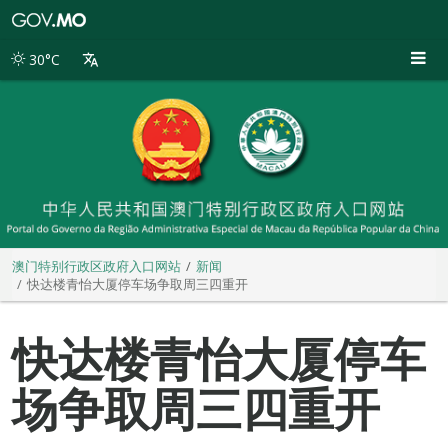
澳
门
特
30°C
别
行
政
区
政
府
入
口
网
站
澳门特别行政区政府入口网站
新闻
快达楼青怡大厦停车场争取周三四重开
快达楼青怡大厦停车
场争取周三四重开