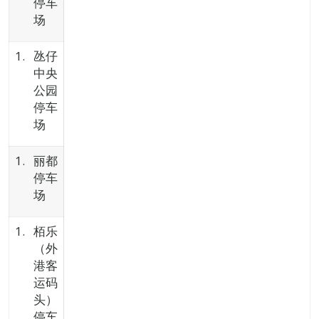
停车
场
氹仔
中央
公园
停车
场
丽都
停车
场
栢乐
（外
港客
运码
头）
停车