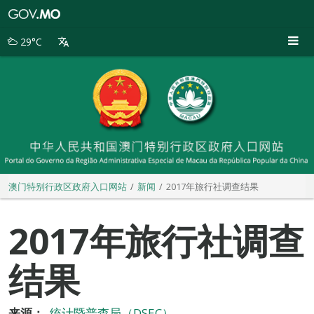
澳
门
特
29°C
别
行
政
区
政
府
入
口
网
站
澳门特别行政区政府入口网站
新闻
2017年旅行社调查结果
2017年旅行社调查
结果
来源：
统计暨普查局（DSEC）