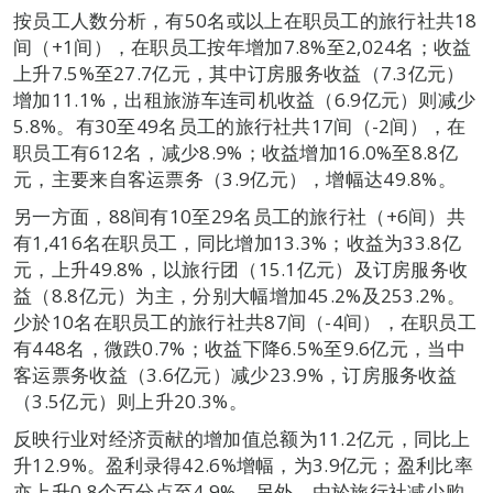
按员工人数分析，有50名或以上在职员工的旅行社共18
间（+1间），在职员工按年增加7.8%至2,024名；收益
上升7.5%至27.7亿元，其中订房服务收益（7.3亿元）
增加11.1%，出租旅游车连司机收益（6.9亿元）则减少
5.8%。有30至49名员工的旅行社共17间（-2间），在
职员工有612名，减少8.9%；收益增加16.0%至8.8亿
元，主要来自客运票务（3.9亿元），增幅达49.8%。
另一方面，88间有10至29名员工的旅行社（+6间）共
有1,416名在职员工，同比增加13.3%；收益为33.8亿
元，上升49.8%，以旅行团（15.1亿元）及订房服务收
益（8.8亿元）为主，分别大幅增加45.2%及253.2%。
少於10名在职员工的旅行社共87间（-4间），在职员工
有448名，微跌0.7%；收益下降6.5%至9.6亿元，当中
客运票务收益（3.6亿元）减少23.9%，订房服务收益
（3.5亿元）则上升20.3%。
反映行业对经济贡献的增加值总额为11.2亿元，同比上
升12.9%。盈利录得42.6%增幅，为3.9亿元；盈利比率
亦上升0.8个百分点至4.9%。另外，由於旅行社减少购