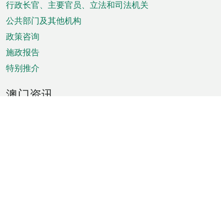
菜
行政长官、主要官员、立法和司法机关
单
公共部门及其他机构
政策咨询
施政报告
特别推介
澳门资讯
天气
交通
公众假期
文娱康体
城市资讯
澳门便览
统计数字