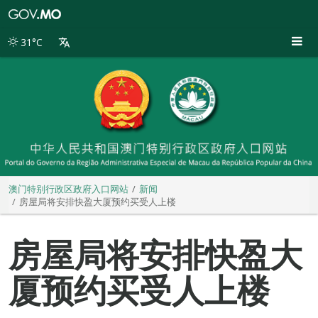
澳
门
特
31°C
别
行
政
区
政
府
入
口
网
站
澳门特别行政区政府入口网站
新闻
房屋局将安排快盈大厦预约买受人上楼
房屋局将安排快盈大
厦预约买受人上楼