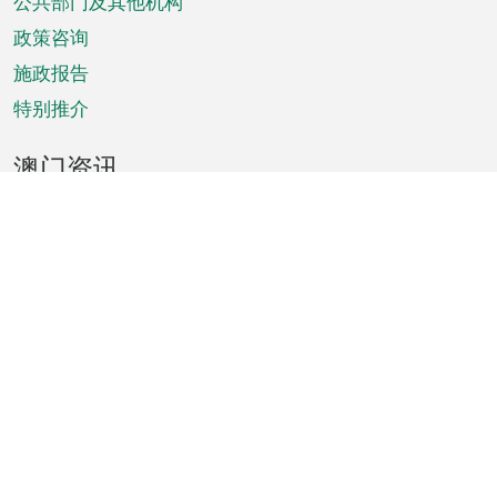
单
公共部门及其他机构
政策咨询
施政报告
特别推介
澳门资讯
天气
交通
公众假期
文娱康体
城市资讯
澳门便览
统计数字
公布告示