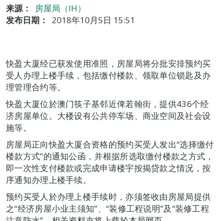
来源：
房屋局（IH）
发布日期：
2018年10月5日 15:51
快盈大厦经已获发使用准照，房屋局将分批安排预约买
受人办理上楼手续，包括缴付楼款、领取单位锁匙及办
理管理合约等。
快盈大厦位於澳门筷子基邻近俾若翰街，提供436个经
济房屋单位。大楼设有公共停车场、商业空间及社会设
施等。
房屋局正向快盈大厦合资格的预约买受人发出“选择缴付
楼款方式”的通知公函，并根据所选取缴付楼款之方式，
即一次性支付楼款或完成申请楼宇按揭贷款之情况，按
序通知办理上楼手续。
预约买受人於办理上楼手续时，亦须签收由房屋局提供
之“经济房屋小业主须知”、“装修工程说明”及“装修工程
注意防水”，相关资料亦将上载於本局网页