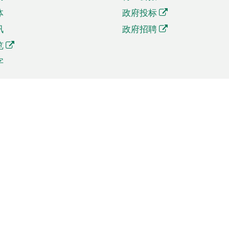
体
政府投标
讯
政府招聘
览
字
及贸易
相关连结
资
手机应用程序目录
贸会展
社交媒体目录
商机和服务
专题网站目录
讯
RSS订阅目录
权
表格下载
政公职局