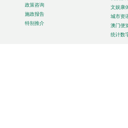
政策咨询
文娱康
施政报告
城市资
特别推介
澳门便
统计数
来澳旅游
商务
计划行程
贸易投
观光
澳门经
娱乐休闲
中小企
购物
市场资
节日盛事
知识产
网
网
页
使用条款
私隐声明
协调机构：澳门特别行政区行
站
脚