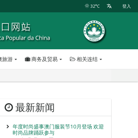
32°C
登入
澳旅游
商务及贸易
相关连结
最新新闻
年度时尚盛事澳门服装节10月登场 欢迎
时尚品牌踊跃参与