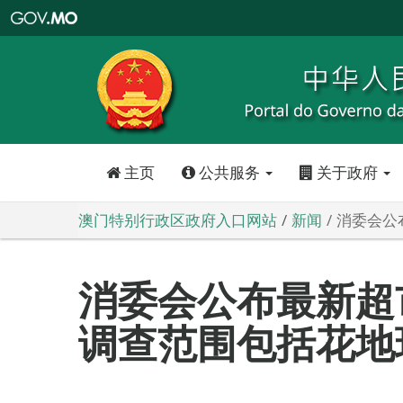
澳
门
特
别
行
政
区
政
府
入
口
网
站
主页
公共服务
关于政府
澳门特别行政区政府入口网站
新闻
消委会公
消委会公布最新超
调查范围包括花地