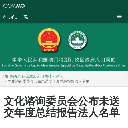
澳
门
特
34°C
别
行
政
区
政
府
入
口
网
站
澳门特别行政区政府入口网站
新闻
文化谘询委员会公布未送交年度总结报告法人名单
文化谘询委员会公布未送
交年度总结报告法人名单