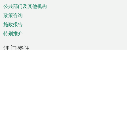
单
公共部门及其他机构
政策咨询
施政报告
特别推介
澳门资讯
天气
交通
公众假期
文娱康体
城市资讯
澳门便览
统计数字