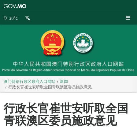
澳
门
特
30°C
别
行
政
区
政
府
入
口
网
站
澳门特别行政区政府入口网站
新闻
行政长官崔世安听取全国青联澳区委员施政意见
行政长官崔世安听取全国
青联澳区委员施政意见