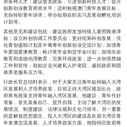
养各种人才；建议放宽政策，引进创新科技人才；提升
创新创业教育师资水平；适时检视澳门青年发展目标，
充份聆听青年诉求；举办短期在职实习及青创孵化培训
计划等。
其他意见和建议包括：建议政府发放特殊儿童照顾者津
贴；设立科创协调工作委员会，更好统筹科创发展；优
化青创援助计划及中葡青年创新创业交流计划；加强青
年爱国爱澳教育；检讨奖学金和贷学金计划；加强生命
教育和道德伦理教育；完善环保政策；进一步加强禁烟
工作和宣传；鼓励企业兴建私人护老院，减轻政府和团
体养老服务压力等。
行政长官总结时表示，对于大家关注青年如何融入大湾
区发展和人才培养政策，目前正待大湾区规划出台，政
府将有政策支持青年融入湾区发展。他建议，青年作好
准备，首先装备自己、提升自我，主动了解大湾区的发
展情况、制度建设、法律法规和文化习俗等。另一重要
的是解放思想观念，投入大湾区的建设及欢迎大湾区青
年来澳交流发展。人才培养政策方面，他指特区政府将