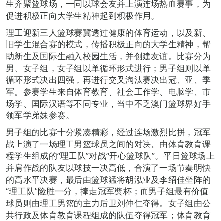
生齐聚篮球场，一同以球会友并上演连场热血赛事，为
促进积极正向大学生精神起到积极作用。
理工迎新三人篮球赛冀透过健康的体育运动，以及新、
旧学生混合赛的模式，传播积极正向的大学生精神，帮
助新生及国际生融入校园生活，并创建友谊。比赛分为
男、女子组，女子组以单循环形式进行；男子组则以单
循环形式决出四强，再进行交叉淘汰赛决出冠、亚、季
军。参赛学生来自体育教育、社会工作学、电脑学、市
场学、国际汉语等不同专业，当中不乏澳门篮球界好手
领军学弟妹参赛。
男子组的比赛十分紧凑精彩，经过连场激烈比拼，冠军
战上演了一场理工男篮球员之间的对决。由体育教育课
程学生组成的“理工队”对战“开心篮球队”。平日篮球场上
并肩作战的队友以球技一决高低，合演了一场节奏明快
的高水平决赛，最后由篮球猛将胡泓业及李绍佳坐阵的
“理工队”险胜一分，捧走冠军奬杯；而男子组最有价值
球员则由理工男篮的主力后卫刘仲仁夺得。女子组由公
共行政及体育教育课程组成的队伍夺得冠军；体育教育