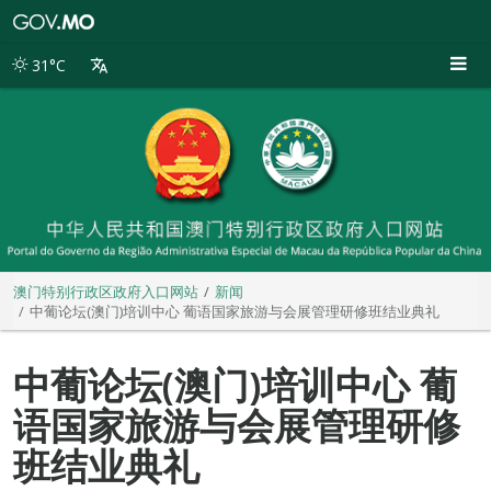
澳
门
特
31°C
别
行
政
区
政
府
入
口
网
站
澳门特别行政区政府入口网站
新闻
中葡论坛(澳门)培训中心 葡语国家旅游与会展管理研修班结业典礼
中葡论坛(澳门)培训中心 葡
语国家旅游与会展管理研修
班结业典礼