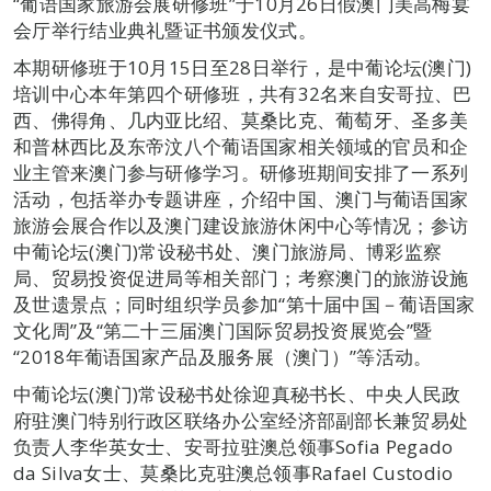
“葡语国家旅游会展研修班”于10月26日假澳门美高梅宴
会厅举行结业典礼暨证书颁发仪式。
本期研修班于10月15日至28日举行，是中葡论坛(澳门)
培训中心本年第四个研修班，共有32名来自安哥拉、巴
西、佛得角、几内亚比绍、莫桑比克、葡萄牙、圣多美
和普林西比及东帝汶八个葡语国家相关领域的官员和企
业主管来澳门参与研修学习。研修班期间安排了一系列
活动，包括举办专题讲座，介绍中国、澳门与葡语国家
旅游会展合作以及澳门建设旅游休闲中心等情况；参访
中葡论坛(澳门)常设秘书处、澳门旅游局、博彩监察
局、贸易投资促进局等相关部门；考察澳门的旅游设施
及世遗景点；同时组织学员参加“第十届中国－葡语国家
文化周”及“第二十三届澳门国际贸易投资展览会”暨
“2018年葡语国家产品及服务展（澳门）”等活动。
中葡论坛(澳门)常设秘书处徐迎真秘书长、中央人民政
府驻澳门特别行政区联络办公室经济部副部长兼贸易处
负责人李华英女士、安哥拉驻澳总领事Sofia Pegado
da Silva女士、莫桑比克驻澳总领事Rafael Custodio