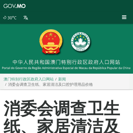
澳
门
特
30°C
别
行
政
区
政
府
入
口
网
站
澳门特别行政区政府入口网站
新闻
消委会调查卫生纸、家居清洁及口腔护理用品价格
消委会调查卫生
纸、家居清洁及