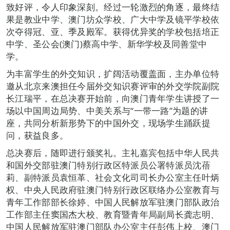
致好评，令人印象深刻。经过一轮激烈的角逐，最终结
果是教业中学、澳门坊众学校、广大中学及镜平学校依
次夺得冠、亚、季及殿军。获得优异奖的学校包括培正
中学、圣公会(澳门)蔡高中学、新华学校及同善堂中
学。
为丰富学生的外交知识，扩阔活动覆盖面，主办单位特
邀从北京来澳担任今届外交知识赛评审的外交学院副院
长江瑞平，在总决赛开始前，向澳门青年学生讲授了一
场以中国周边局势、中美关系与“一带一路”为题的讲
座，共同分析新形势下的中国外交，现场学生踊跃提
问，获益良多。
总决赛后，随即进行颁奖礼。主礼嘉宾包括中华人民共
和国外交部驻澳门特别行政区特派员公署特派员沈蓓
莉、副特派员袁恒革、社会文化司司长办公室主任叶炳
权、中央人民政府驻澳门特别行政区联络办公室教育与
青年工作部部长徐婷、中国人民解放军驻澳门部队政治
工作部主任窦国杰大校、教育暨青年局副局长龚志明、
中国人民解放军驻澳门部队办公室主任彭伟上校、澳门