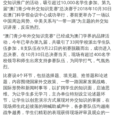
交知识推广的活动，吸引超过10,000名学生参加。第九
届“澳门青少年外交知识竞赛”总决赛于2018年10月30日
在澳门科学馆会议中心成功举行，赛前更举办了一场以
中国周边局势、中美关系与“一带一路”为主题的外交知
识讲座，反应热烈。
“澳门青少年外交知识竞赛” 已经成为澳门学界的品牌活
动，今年已举办第九届，共吸引了33间学校派出学生队
伍参加，8支队伍在9月22日的初赛脱颖而出，成功进入
总决赛。在10月30日总决赛当天，现场有超过400名学
校领导和师生出席支持参赛队伍，为同学打气，气氛热
烈。
比赛设4个环节，包括选择题、填充题、抢答题和论述
题，内容围绕国家外交政策、一带一路国家发展战略、
国际形势和新闻时事等，以扩阔学生的知识面，启迪思
维。为让学生多元学习，主办单位特别设立论述题环
节，让学生以创意演示方式展现对外交知识的掌握，在
现场师生此起彼落的呐喊助威声中，各参赛队伍均越南
战争越勇，学生们精彩的表现获得现场评审及观众的一