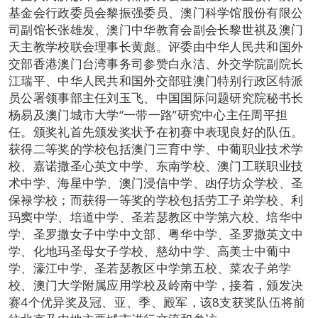
基金会行政委员会黎振强委员、澳门科学馆股份有限公
司副馆长张雄发、澳门中华教育会副会长黎世祺及澳门
天主教学校联会理事长黄彪。评委由中华人民共和国外
交部香港澳门台湾事务司参赞白永洁、外交学院副院长
江瑞平、中华人民共和国外交部驻澳门特别行政区特派
员公署领事部主任刘玉飞、中国国际问题研究院秘书长
杨易及澳门城市大学“一带一路”研究中心主任周平担
任。颁奖礼首先颁发奖状予在初赛中表现良好的队伍。
获得二等奖的学校包括澳门三育中学、中葡职业技术学
校、嘉诺撒圣心英文中学、东南学校、澳门工联职业技
术中学、海星中学、澳门浸信中学、凼仔坊众学校、圣
保禄学校；而获得一等奖的学校包括劳工子弟学校、利
玛窦中学、培道中学、圣若瑟教区中学第六校、培华中
学、圣罗撒女子中学中文部、粤华中学、圣罗撒英文中
学、化地玛圣母女子学校、慈幼中学、高美士中葡中
学、濠江中学、圣若瑟教区中学第五校、菜农子弟学
校、澳门大学附属应用学校及岭南中学，接着，颁发决
赛4个优异奖及冠、亚、季、殿军，该8支获奖队伍将前