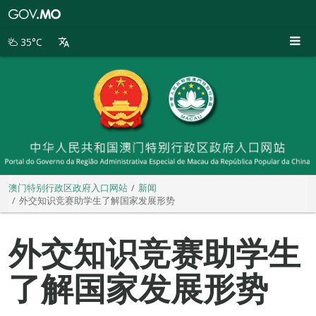
澳
门
特
35°C
别
行
政
区
政
府
入
口
网
站
澳门特别行政区政府入口网站
新闻
外交知识竞赛助学生了解国家发展形势
外交知识竞赛助学生
了解国家发展形势