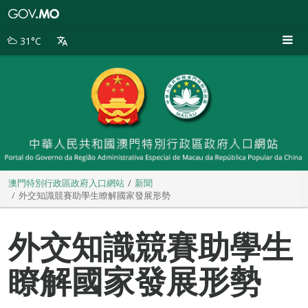
澳
門
特
31°C
別
行
政
區
政
府
入
口
網
站
澳門特別行政區政府入口網站
新聞
外交知識競賽助學生瞭解國家發展形勢
外交知識競賽助學生
瞭解國家發展形勢