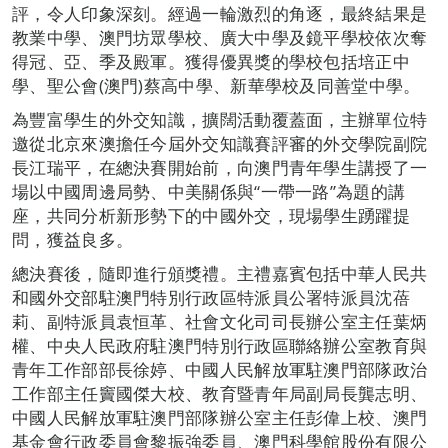
評，令人印象深刻。經過一輪激烈的角逐，最終結果是
教業中學、澳門坊眾學校、廣大中學及鏡平學校依次奪
得冠、亞、季及殿軍。獲得優異獎的學校包括培正中
學、聖公會(澳門)蔡高中學、新華學校及同善堂中學。
為豐富學生的外交知識，擴闊活動覆蓋面，主辦單位特
邀從北京來澳擔任今屆外交知識賽評審的外交學院副院
長江瑞平，在總決賽開始前，向澳門青年學生講授了一
場以中國周邊局勢、中美關係與“一帶一路”為題的講
座，共同分析新形勢下的中國外交，現場學生踴躍提
問，獲益良多。
總決賽後，隨即進行頒獎禮。主禮嘉賓包括中華人民共
和國外交部駐澳門特別行政區特派員公署特派員沈蓓
莉、副特派員袁恒革、社會文化司司長辦公室主任葉炳
權、中央人民政府駐澳門特別行政區聯絡辦公室教育與
青年工作部部長徐婷、中國人民解放軍駐澳門部隊政治
工作部主任竇國傑大校、教育暨青年局副局長龔志明、
中國人民解放軍駐澳門部隊辦公室主任彭偉上校、澳門
基金會行政委員會黎振強委員、澳門科學館股份有限公