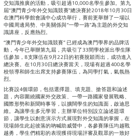
交知識推廣的活動，吸引超過10,000名學生參加。第九
屆“澳門青少年外交知識競賽”總決賽於2018年10月30日
在澳門科學館會議中心成功舉行，賽前更舉辦了一場以
中國周邊局勢、中美關係與“一帶一路”為主題的外交知
識講座，反應熱烈。
“澳門青少年外交知識競賽” 已經成為澳門學界的品牌活
動，今年已舉辦第九屆，共吸引了33間學校派出學生隊
伍參加，8支隊伍在9月22日的初賽脫穎而出，成功進入
總決賽。在10月30日總決賽當天，現場有超過400名學
校領導和師生出席支持參賽隊伍，為同學打氣，氣氛熱
烈。
比賽設4個環節，包括選擇題、填充題、搶答題和論述
題，內容圍繞國家外交政策、一帶一路國家發展戰略、
國際形勢和新聞時事等，以擴闊學生的知識面，啟迪思
維。為讓學生多元學習，主辦單位特別設立論述題環
節，讓學生以創意演示方式展現對外交知識的掌握，在
現場師生此起彼落的吶喊助威聲中，各參賽隊伍均越戰
越勇，學生們精彩的表現獲得現場評審及觀眾的一致好