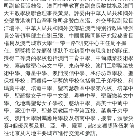
司副館長張雄發、澳門中華教育會副會長黎世祺及澳門
天主教學校聯會理事長黃彪。評委由中華人民共和國外
交部香港澳門台灣事務司參贊白永潔、外交學院副院長
江瑞平、中華人民共和國外交部駐澳門特別行政區特派
員公署領事部主任劉玉飛、中國國際問題研究院秘書長
楊易及澳門城市大學“一帶一路”研究中心主任周平擔
任。頒獎禮首先頒發獎狀予在初賽中表現良好的隊伍。
獲得二等獎的學校包括澳門三育中學、中葡職業技術學
校、嘉諾撒聖心英文中學、東南學校、澳門工聯職業技
術中學、海星中學、澳門浸信中學、氹仔坊眾學校、聖
保祿學校；而獲得一等獎的學校包括勞工子弟學校、利
瑪竇中學、培道中學、聖若瑟教區中學第六校、培華中
學、聖羅撒女子中學中文部、粵華中學、聖羅撒英文中
學、化地瑪聖母女子學校、慈幼中學、高美士中葡中
學、濠江中學、聖若瑟教區中學第五校、菜農子弟學
校、澳門大學附屬應用學校及嶺南中學，接着，頒發決
賽4個優異獎及冠、亞、季、殿軍，該8支獲獎隊伍將前
往北京及內地主要城市進行交流和參訪。