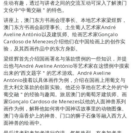
生动有趣，透过与讲者之间的交流互动可深入了解澳门
文化中“中葡交融＂的特色。
讲座上，澳门东方书画会理事长、本地艺术家梁煜辉，
澳门东方书画会副理事长、土生葡人艺术家André
Aveline António以及建筑师、绘画艺术家Gonçalo
Cardoso de Menezes介绍他们在中国绘画上的创作实
验，及其西画作品中的东方身影。
梁煜辉首先介绍国画署名与落款惯例的一些知识，并提
出他与André Aveline António等艺术家在这惯例中摸索
出来的“西文题字＂的艺术游戏。André Aveline
António接着以具体画作为例，介绍在国画上用葡文与
意大利文落款的创新实验。他还分享他在艺术之外的“中
葡交融＂的经验与趣闻。旅居澳门的葡萄牙建筑师、画
家Gonçalo Cardoso de Menezes以他的人面神兽系列
画作为例，解释他如何将中国神话故事里的动物图像、
澳门寺庙香炉上的神兽、门口的狮子石像等融入西方人
面神兽的绘画中。
最后讲者和参加者进行交流，气氛热烈。有参加者表