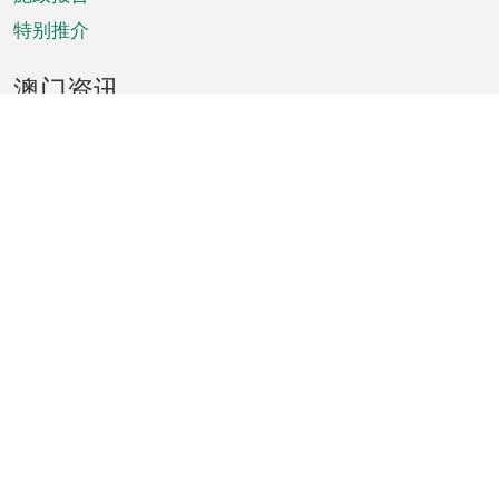
特别推介
澳门资讯
天气
交通
公众假期
文娱康体
城市资讯
澳门便览
统计数字
公布告示
新闻
短片