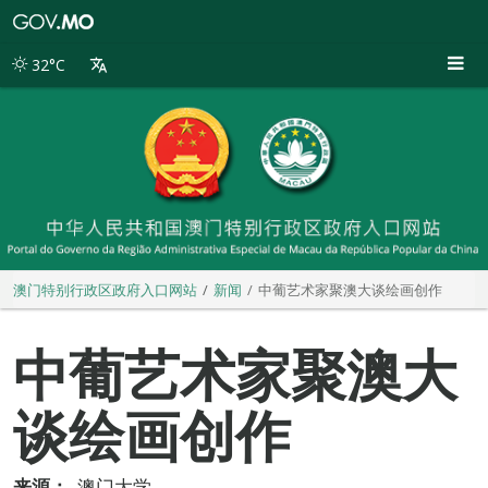
澳
门
特
32°C
别
行
政
区
政
府
入
口
网
站
澳门特别行政区政府入口网站
新闻
中葡艺术家聚澳大谈绘画创作
中葡艺术家聚澳大
谈绘画创作
来源：
澳门大学