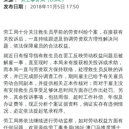
发布日期：
2018年11月5日 17:50
劳工局十分关注救生员早前的劳资纠纷个案，在接获有
关投诉后，一直持续跟进及协调劳资双方理性解决问
题，依法保障雇员的合法权益。
就近日有报导指有救生员在罢工反映劳动权益问题后被
解雇一事，直至现时，本局未有接获相关投诉或求助，
而本局一直与劳资双方保持联络，处理救生员反映的诉
求，并已完成部分调查工作，期间雇主已给予有关雇员
劳动合同副本，并提供相关正本作核对；而对于雇主没
有安排救生员享受足够休息时间方面亦已作出处罚。另
外，其余投诉事项，包括周假、超时工作补偿、年假及
办证费等，现正分析个案证据资料，倘证实存有违例情
况，必定依法提起笔录程序。
劳工局将依法继续进行劳动监察，如对劳动权益方面有
任何问题，欢迎亲临劳工事务局(地址:澳门马揸度博士