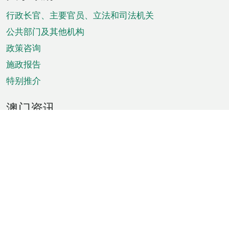
脚
菜
行政长官、主要官员、立法和司法机关
单
公共部门及其他机构
政策咨询
施政报告
特别推介
澳门资讯
天气
交通
公众假期
文娱康体
城市资讯
澳门便览
统计数字