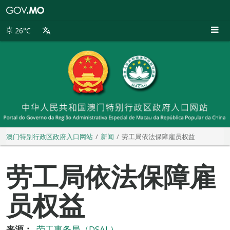
澳
门
特
26°C
别
行
政
区
政
府
入
口
网
站
澳门特别行政区政府入口网站
新闻
劳工局依法保障雇员权益
劳工局依法保障雇
员权益
来源：
劳工事务局（DSAL）