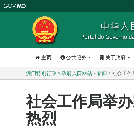
澳
门
特
别
行
政
区
政
府
入
口
网
站
主页
公共服务
关于政府
澳门特别行政区政府入口网站
新闻
社会工作
社会工作局举办
热烈