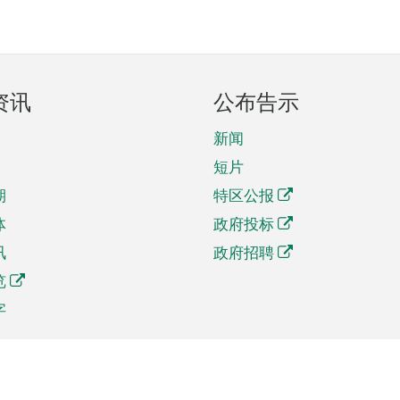
资讯
公布告示
新闻
短片
期
特区公报
体
政府投标
讯
政府招聘
览
字
及贸易
相关连结
资
手机应用程序目录