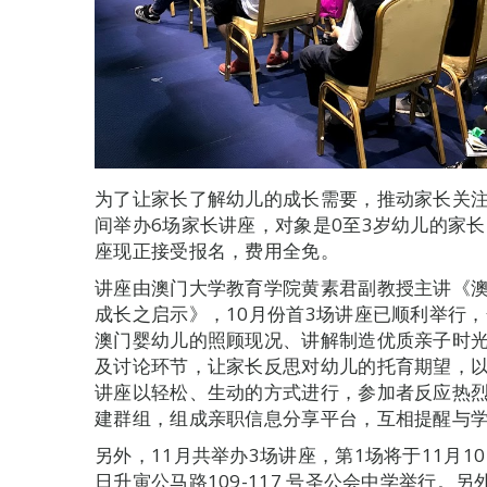
为了让家长了解幼儿的成长需要，推动家长关注
间举办6场家长讲座，对象是0至3岁幼儿的家
座现正接受报名，费用全免。
讲座由澳门大学教育学院黄素君副教授主讲《
成长之启示》，10月份首3场讲座已顺利举行，
澳门婴幼儿的照顾现况、讲解制造优质亲子时
及讨论环节，让家长反思对幼儿的托育期望，
讲座以轻松、生动的方式进行，参加者反应热
建群组，组成亲职信息分享平台，互相提醒与
另外，11月共举办3场讲座，第1场将于11月10日
日升寅公马路109-117 号圣公会中学举行。另