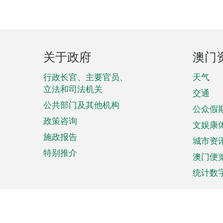
页
关于政府
澳门
脚
菜
行政长官、主要官员、
天气
立法和司法机关
单
交通
公共部门及其他机构
公众假
政策咨询
文娱康
施政报告
城市资
特别推介
澳门便
统计数
来澳旅游
商务
计划行程
贸易投