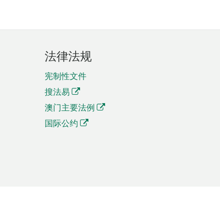
法律法规
宪制性文件
搜法易
澳门主要法例
国际公约